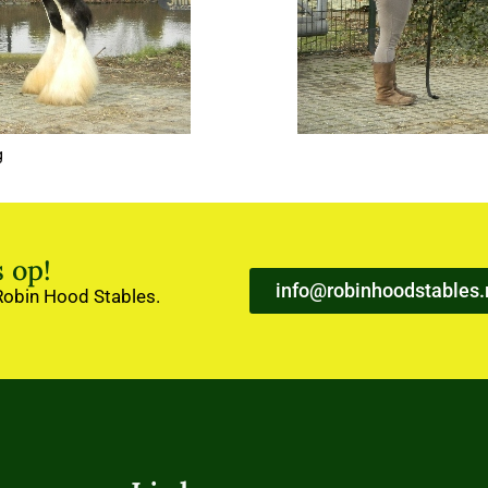
g
 op!
info@robinhoodstables.
 Robin Hood Stables.