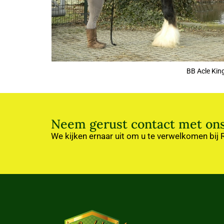
BB Acle Kin
Neem gerust contact met ons
We kijken ernaar uit om u te verwelkomen bij